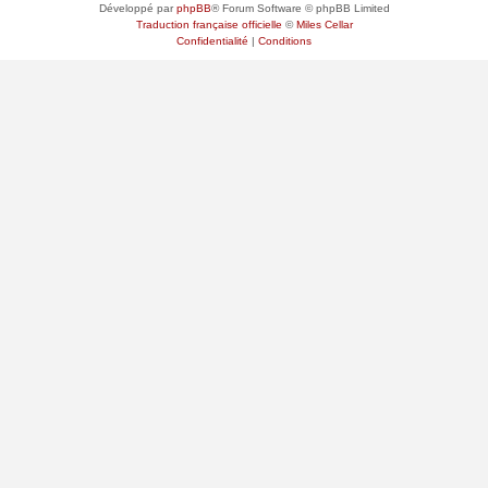
Développé par
phpBB
® Forum Software © phpBB Limited
Traduction française officielle
©
Miles Cellar
Confidentialité
|
Conditions