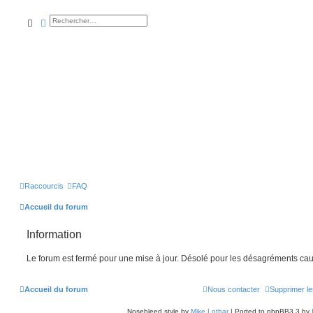
rechercher
recherche
avancée
Raccourcis
FAQ
Accueil du forum
Information
Le forum est fermé pour une mise à jour. Désolé pour les désagréments cau
Accueil du forum
Nous contacter
Supprimer le
Nosebleed style by
Mike Lothar
| Ported to phpBB3.3 by