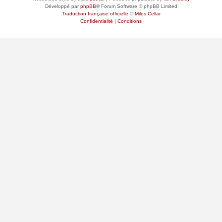
Développé par
phpBB
® Forum Software © phpBB Limited
Traduction française officielle
©
Miles Cellar
Confidentialité
|
Conditions