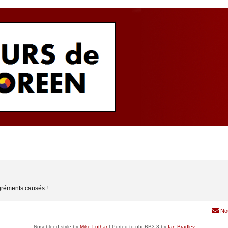
gréments causés !
No
Nosebleed style by
Mike Lothar
| Ported to phpBB3.3 by
Ian Bradley