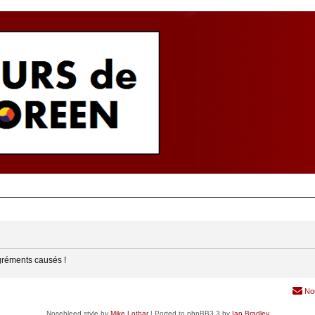
gréments causés !
No
Nosebleed style by
Mike Lothar
| Ported to phpBB3.3 by
Ian Bradley