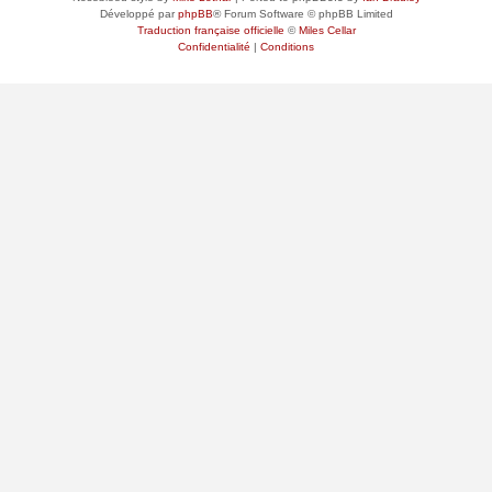
Développé par
phpBB
® Forum Software © phpBB Limited
Traduction française officielle
©
Miles Cellar
Confidentialité
|
Conditions