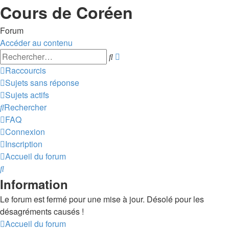
Cours de Coréen
Forum
Accéder au contenu
Recherche
Rechercher
avancée
Raccourcis
Sujets sans réponse
Sujets actifs
Rechercher
FAQ
Connexion
Inscription
Accueil du forum
Rechercher
Information
Le forum est fermé pour une mise à jour. Désolé pour les
désagréments causés !
Accueil du forum