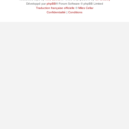
Développé par
phpBB
® Forum Software © phpBB Limited
Traduction française officielle
©
Miles Cellar
Confidentialité
|
Conditions