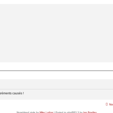
gréments causés !
No
Nosebleed style by
Mike Lothar
| Ported to phpBB3.3 by
Ian Bradley