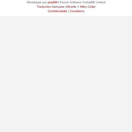
Développé par
phpBB
® Forum Software © phpBB Limited
Traduction française officielle
©
Miles Cellar
Confidentialité
|
Conditions