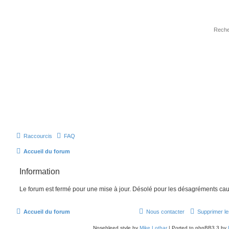
Raccourcis
FAQ
Accueil du forum
Information
Le forum est fermé pour une mise à jour. Désolé pour les désagréments cau
Accueil du forum
Nous contacter
Supprimer le
Nosebleed style by
Mike Lothar
| Ported to phpBB3.3 by