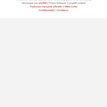
Développé par
phpBB
® Forum Software © phpBB Limited
Traduction française officielle
©
Miles Cellar
Confidentialité
|
Conditions