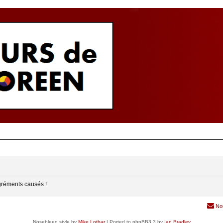
gréments causés !
No
Nosebleed style by
Mike Lothar
| Ported to phpBB3.3 by
Ian Bradley