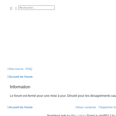
rechercher
recherche
avancée
Raccourcis
FAQ
Accueil du forum
Information
Le forum est fermé pour une mise à jour. Désolé pour les désagréments cau
Accueil du forum
Nous contacter
Supprimer le
Nosebleed style by
Mike Lothar
| Ported to phpBB3.3 by