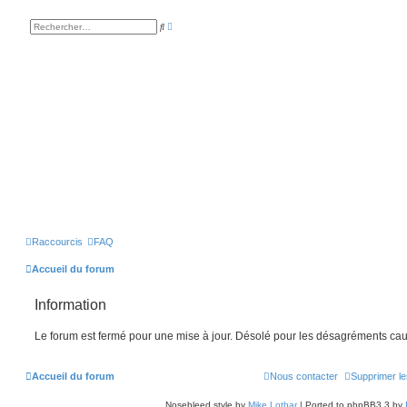
R
R
e
e
c
c
h
h
e
e
r
r
c
c
h
h
e
e
a
r
v
a
n
c
é
e
Raccourcis
FAQ
Accueil du forum
Information
Le forum est fermé pour une mise à jour. Désolé pour les désagréments cau
Accueil du forum
Nous contacter
Supprimer le
Nosebleed style by
Mike Lothar
| Ported to phpBB3.3 by