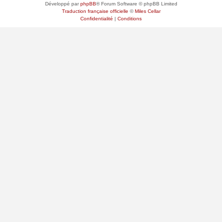
Développé par
phpBB
® Forum Software © phpBB Limited
Traduction française officielle
©
Miles Cellar
Confidentialité
|
Conditions