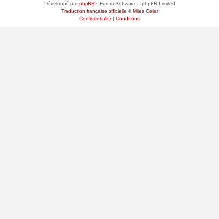
Développé par
phpBB
® Forum Software © phpBB Limited
Traduction française officielle
©
Miles Cellar
Confidentialité
|
Conditions