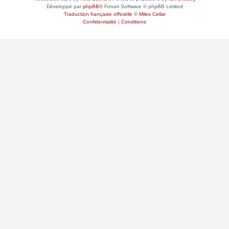
Développé par
phpBB
® Forum Software © phpBB Limited
Traduction française officielle
©
Miles Cellar
Confidentialité
|
Conditions