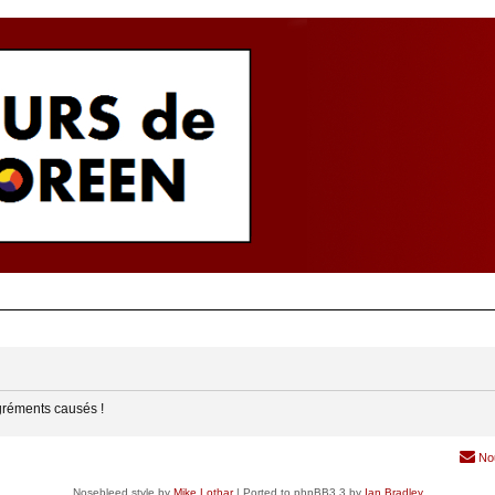
gréments causés !
No
Nosebleed style by
Mike Lothar
| Ported to phpBB3.3 by
Ian Bradley