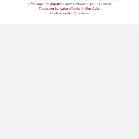
Développé par
phpBB
® Forum Software © phpBB Limited
Traduction française officielle
©
Miles Cellar
Confidentialité
|
Conditions