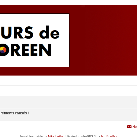
gréments causés !
No
Nosebleed style by
Mike Lothar
| Ported to phpBB3.3 by
Ian Bradley