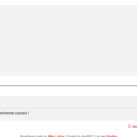
gréments causés !
No
Nosebleed style by
Mike Lothar
| Ported to phpBB3.3 by
Ian Bradley