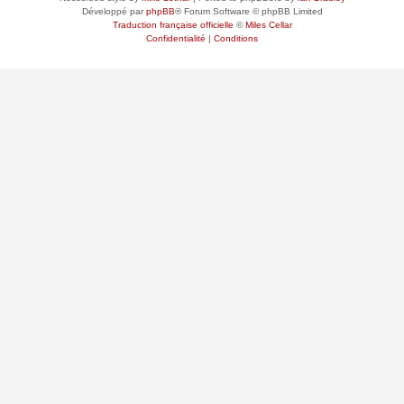
Développé par
phpBB
® Forum Software © phpBB Limited
Traduction française officielle
©
Miles Cellar
Confidentialité
|
Conditions