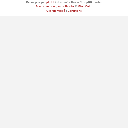
Développé par
phpBB
® Forum Software © phpBB Limited
Traduction française officielle
©
Miles Cellar
Confidentialité
|
Conditions