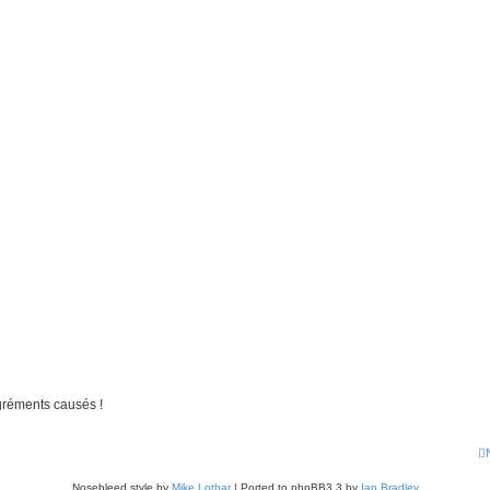
gréments causés !
Nosebleed style by
Mike Lothar
| Ported to phpBB3.3 by
Ian Bradley