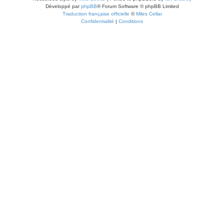
Développé par
phpBB
® Forum Software © phpBB Limited
Traduction française officielle
©
Miles Cellar
Confidentialité
|
Conditions