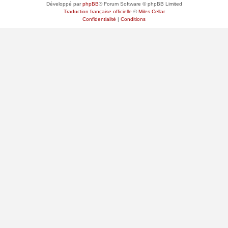
Développé par
phpBB
® Forum Software © phpBB Limited
Traduction française officielle
©
Miles Cellar
Confidentialité
|
Conditions