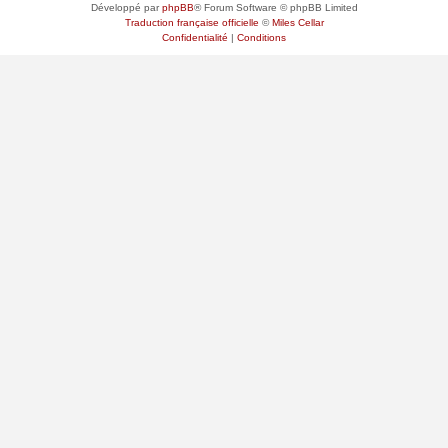
Développé par
phpBB
® Forum Software © phpBB Limited
Traduction française officielle
©
Miles Cellar
Confidentialité
|
Conditions