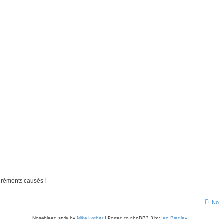
gréments causés !
No
Nosebleed style by
Mike Lothar
| Ported to phpBB3.3 by
Ian Bradley