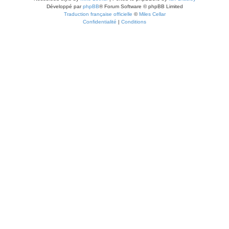
Développé par
phpBB
® Forum Software © phpBB Limited
Traduction française officielle
©
Miles Cellar
Confidentialité
|
Conditions