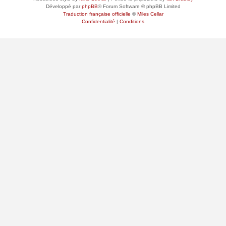
Développé par
phpBB
® Forum Software © phpBB Limited
Traduction française officielle
©
Miles Cellar
Confidentialité
|
Conditions