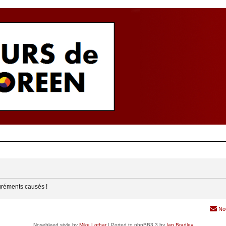
gréments causés !
No
Nosebleed style by
Mike Lothar
| Ported to phpBB3.3 by
Ian Bradley