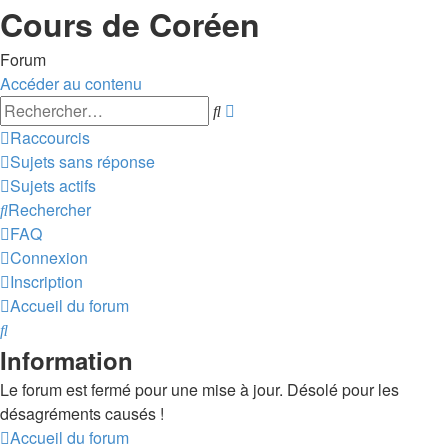
Cours de Coréen
Forum
Accéder au contenu
Recherche
Rechercher
avancée
Raccourcis
Sujets sans réponse
Sujets actifs
Rechercher
FAQ
Connexion
Inscription
Accueil du forum
Rechercher
Information
Le forum est fermé pour une mise à jour. Désolé pour les
désagréments causés !
Accueil du forum