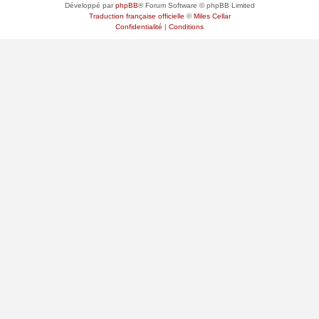
Développé par
phpBB
® Forum Software © phpBB Limited
Traduction française officielle
©
Miles Cellar
Confidentialité
|
Conditions