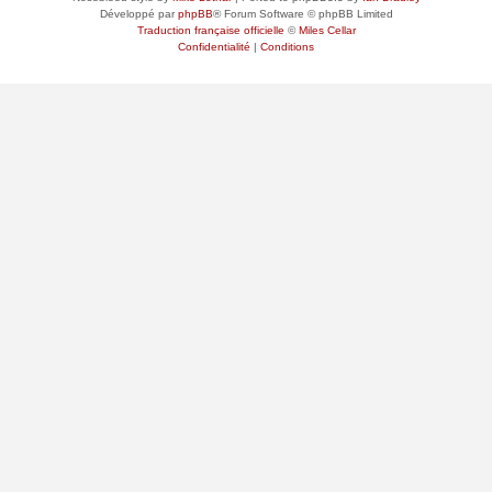
Développé par
phpBB
® Forum Software © phpBB Limited
Traduction française officielle
©
Miles Cellar
Confidentialité
|
Conditions