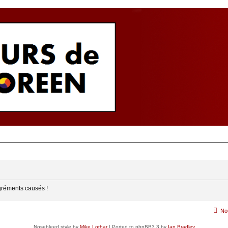
gréments causés !
No
Nosebleed style by
Mike Lothar
| Ported to phpBB3.3 by
Ian Bradley