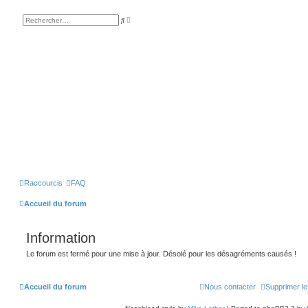
R
R
e
e
c
c
h
h
e
e
r
r
c
c
h
h
e
e
a
r
v
a
n
c
é
e
Raccourcis
FAQ
Accueil du forum
Information
Le forum est fermé pour une mise à jour. Désolé pour les désagréments causés !
Accueil du forum
Nous contacter
Supprimer le