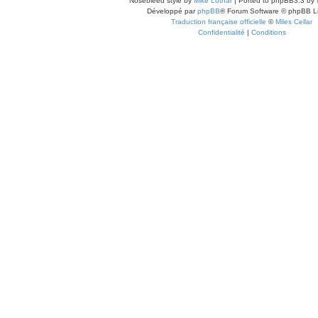
Nosebleed style by
Mike Lothar
| Ported to phpBB3.3 by
Développé par
phpBB
® Forum Software © phpBB L
Traduction française officielle
©
Miles Cellar
Confidentialité
|
Conditions