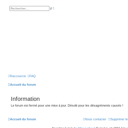
R
R
e
e
c
c
h
h
e
e
r
r
c
c
h
h
e
e
a
r
v
a
n
c
é
e
Raccourcis
FAQ
Accueil du forum
Information
Le forum est fermé pour une mise à jour. Désolé pour les désagréments causés !
Accueil du forum
Nous contacter
Supprimer le