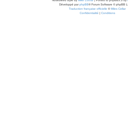
Nosebleed style by
Mike Lothar
| Ported to phpBB3.3 by
Développé par
phpBB
® Forum Software © phpBB L
Traduction française officielle
©
Miles Cellar
Confidentialité
|
Conditions