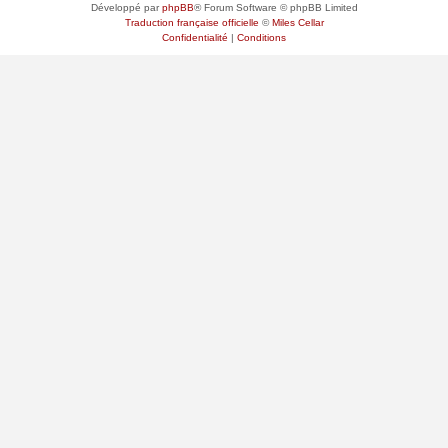
Développé par
phpBB
® Forum Software © phpBB Limited
Traduction française officielle
©
Miles Cellar
Confidentialité
|
Conditions