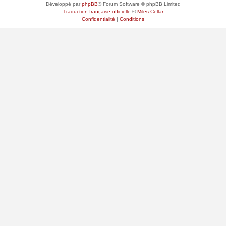
Développé par
phpBB
® Forum Software © phpBB Limited
Traduction française officielle
©
Miles Cellar
Confidentialité
|
Conditions