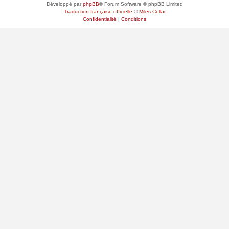
Développé par
phpBB
® Forum Software © phpBB Limited
Traduction française officielle
©
Miles Cellar
Confidentialité
|
Conditions