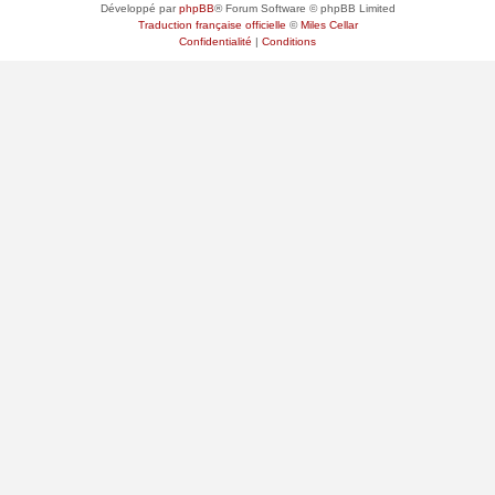
Développé par
phpBB
® Forum Software © phpBB Limited
Traduction française officielle
©
Miles Cellar
Confidentialité
|
Conditions