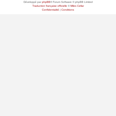
Développé par
phpBB
® Forum Software © phpBB Limited
Traduction française officielle
©
Miles Cellar
Confidentialité
|
Conditions