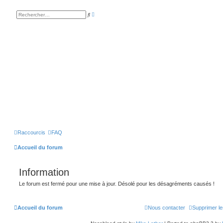
R
R
e
e
c
c
h
h
e
e
r
r
c
c
h
h
e
e
a
r
v
a
n
c
é
e
Raccourcis
FAQ
Accueil du forum
Information
Le forum est fermé pour une mise à jour. Désolé pour les désagréments causés !
Accueil du forum
Nous contacter
Supprimer le