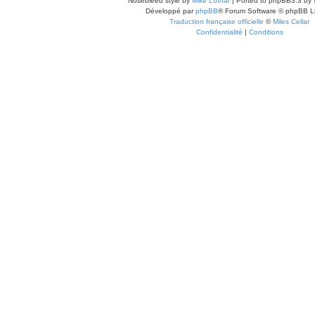
Nosebleed style by
Mike Lothar
| Ported to phpBB3.3 by
Développé par
phpBB
® Forum Software © phpBB L
Traduction française officielle
©
Miles Cellar
Confidentialité
|
Conditions