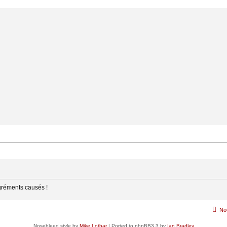
gréments causés !
No
Nosebleed style by
Mike Lothar
| Ported to phpBB3.3 by
Ian Bradley