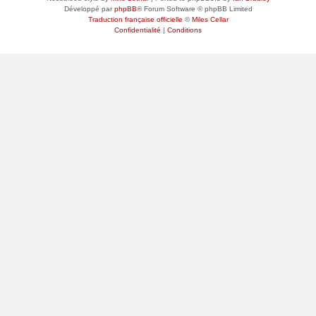
Développé par
phpBB
® Forum Software © phpBB Limited
Traduction française officielle
©
Miles Cellar
Confidentialité
|
Conditions