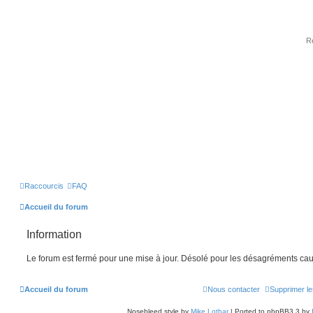
Raccourcis
FAQ
Accueil du forum
Information
Le forum est fermé pour une mise à jour. Désolé pour les désagréments cau
Accueil du forum
Nous contacter
Supprimer le
Nosebleed style by
Mike Lothar
| Ported to phpBB3.3 by