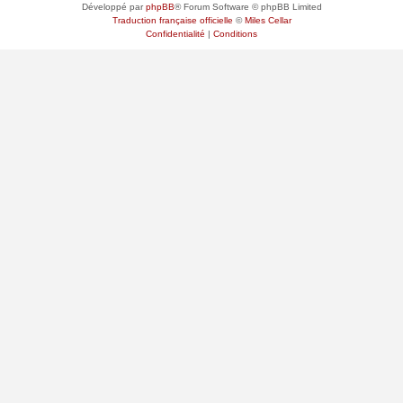
Développé par
phpBB
® Forum Software © phpBB Limited
Traduction française officielle
©
Miles Cellar
Confidentialité
|
Conditions