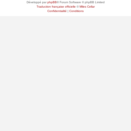
Développé par
phpBB
® Forum Software © phpBB Limited
Traduction française officielle
©
Miles Cellar
Confidentialité
|
Conditions