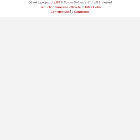
Développé par
phpBB
® Forum Software © phpBB Limited
Traduction française officielle
©
Miles Cellar
Confidentialité
|
Conditions