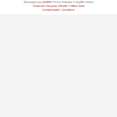
Développé par
phpBB
® Forum Software © phpBB Limited
Traduction française officielle
©
Miles Cellar
Confidentialité
|
Conditions