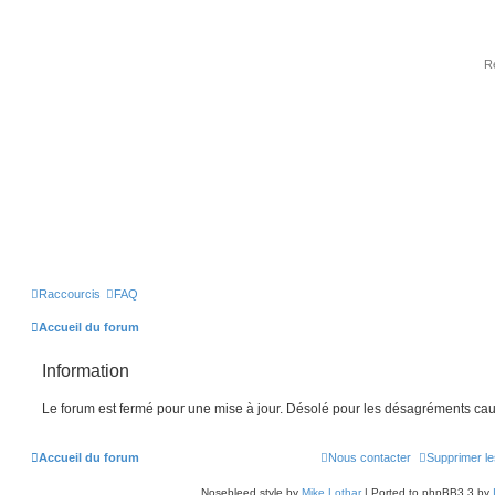
Raccourcis
FAQ
Accueil du forum
Information
Le forum est fermé pour une mise à jour. Désolé pour les désagréments cau
Accueil du forum
Nous contacter
Supprimer le
Nosebleed style by
Mike Lothar
| Ported to phpBB3.3 by