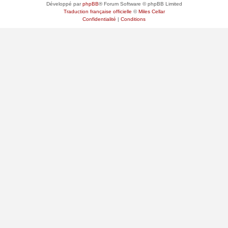
Développé par
phpBB
® Forum Software © phpBB Limited
Traduction française officielle
©
Miles Cellar
Confidentialité
|
Conditions