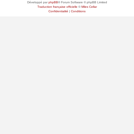
Développé par
phpBB
® Forum Software © phpBB Limited
Traduction française officielle
©
Miles Cellar
Confidentialité
|
Conditions