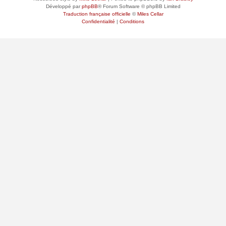
Développé par
phpBB
® Forum Software © phpBB Limited
Traduction française officielle
©
Miles Cellar
Confidentialité
|
Conditions