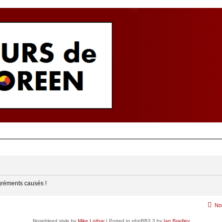
gréments causés !
No
Nosebleed style by
Mike Lothar
| Ported to phpBB3.3 by
Ian Bradley