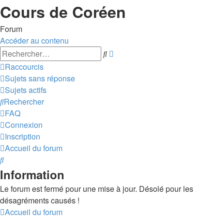
Cours de Coréen
Forum
Accéder au contenu
Recherche
Rechercher
avancée
Raccourcis
Sujets sans réponse
Sujets actifs
Rechercher
FAQ
Connexion
Inscription
Accueil du forum
Rechercher
Information
Le forum est fermé pour une mise à jour. Désolé pour les
désagréments causés !
Accueil du forum