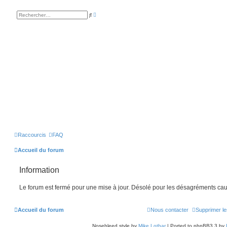
R
R
e
e
c
c
h
h
e
e
r
r
c
c
h
h
e
e
a
r
v
a
n
c
é
e
Raccourcis
FAQ
Accueil du forum
Information
Le forum est fermé pour une mise à jour. Désolé pour les désagréments cau
Accueil du forum
Nous contacter
Supprimer le
Nosebleed style by
Mike Lothar
| Ported to phpBB3.3 by