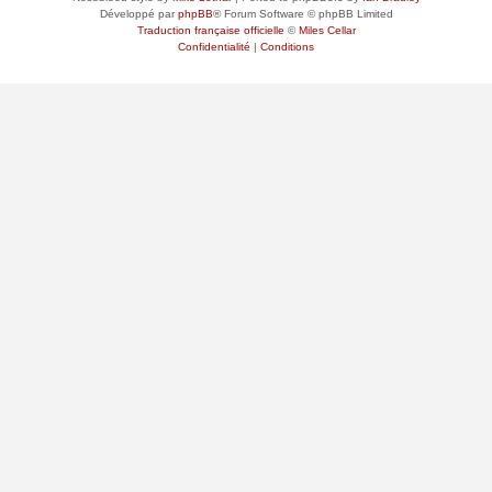
Développé par
phpBB
® Forum Software © phpBB Limited
Traduction française officielle
©
Miles Cellar
Confidentialité
|
Conditions