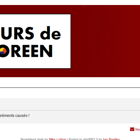
gréments causés !
No
Nosebleed style by
Mike Lothar
| Ported to phpBB3.3 by
Ian Bradley