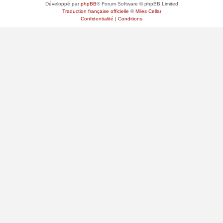
Développé par
phpBB
® Forum Software © phpBB Limited
Traduction française officielle
©
Miles Cellar
Confidentialité
|
Conditions