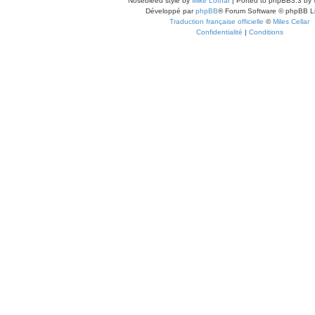
Nosebleed style by
Mike Lothar
| Ported to phpBB3.3 by
Développé par
phpBB
® Forum Software © phpBB L
Traduction française officielle
©
Miles Cellar
Confidentialité
|
Conditions