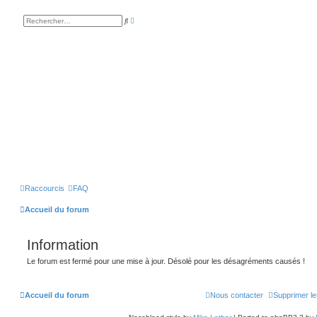
R
R
e
e
c
c
h
h
e
e
r
r
c
c
h
h
e
e
a
r
v
a
n
c
é
e
Raccourcis
FAQ
Accueil du forum
Information
Le forum est fermé pour une mise à jour. Désolé pour les désagréments causés !
Accueil du forum
Nous contacter
Supprimer le