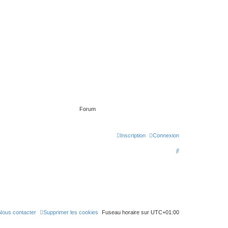
Forum
Inscription
Connexion
R
e
c
h
e
r
Nous contacter
Supprimer les cookies
Fuseau horaire sur
UTC+01:00
c