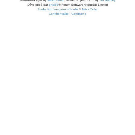
Nosebleed style by
Mike Lothar
| Ported to phpBB3.3 by
Ian Bradley
Développé par
phpBB
® Forum Software © phpBB Limited
Traduction française officielle
©
Miles Cellar
Confidentialité
|
Conditions