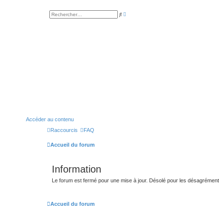
R
R
e
e
c
c
h
h
e
e
r
r
c
c
h
h
e
e
a
r
v
a
n
c
é
e
Accéder au contenu
Raccourcis
FAQ
Accueil du forum
Information
Le forum est fermé pour une mise à jour. Désolé pour les désagrémen
Accueil du forum