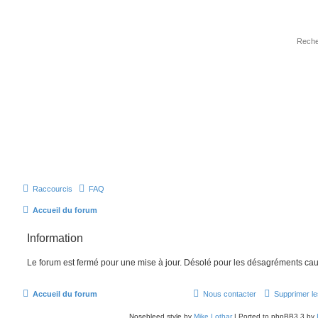
Raccourcis
FAQ
Accueil du forum
Information
Le forum est fermé pour une mise à jour. Désolé pour les désagréments cau
Accueil du forum
Nous contacter
Supprimer le
Nosebleed style by
Mike Lothar
| Ported to phpBB3.3 by